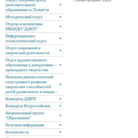
дополнительного
►
образования г.о.Тольятти
Методический отдел
►
Отделы и коллективы
►
МБОУДО "ДДЮТ"
Информационно-
►
технологический отдел
Отдел социальной и
►
творческой деятельности
Отдел художественного
образования и декоративно –
►
прикладного творчества
Поисково-диагностический
отдел раннего развития
►
творческих способностей
детей дошкольного и младш...
Конкурсы ДДЮТ
►
Конкурсы Всероссийские
►
Национальный проект
►
"Образование"
Полезная информация
►
Безопасность
►