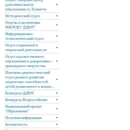
дополнительного
►
образования г.о.Тольятти
Методический отдел
►
Отделы и коллективы
►
МБОУДО "ДДЮТ"
Информационно-
►
технологический отдел
Отдел социальной и
►
творческой деятельности
Отдел художественного
образования и декоративно –
►
прикладного творчества
Поисково-диагностический
отдел раннего развития
►
творческих способностей
детей дошкольного и младш...
Конкурсы ДДЮТ
►
Конкурсы Всероссийские
►
Национальный проект
►
"Образование"
Полезная информация
►
Безопасность
►