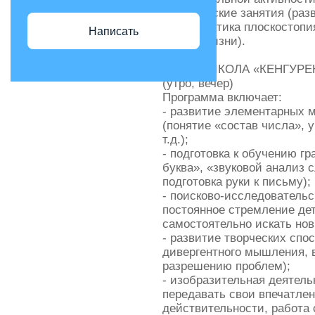
- физические занятия (раз
профилактика плоскостопи
Написать
образа жизни).
📌ПРЕДШКОЛА «КЕНГУРЕНОК
(утро, вечер)
Программа включает:
- развитие элементарных 
(понятие «состав числа», 
т.д.);
- подготовка к обучению гр
буква», «звуковой анализ 
подготовка руки к письму);
- поисково-исследовательс
постоянное стремление де
самостоятельно искать но
- развитие творческих сп
дивергентного мышления, в
разрешению проблем);
- изобразительная деятел
передавать свои впечатле
действительности, работа