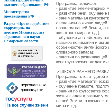
Министерство науки и
Программа включает:
высшего образования РФ
- развитие элементарных 
Министерство
- развитие речи, обучение 
просвещения РФ
- занимательная кругосвет
сведениям о жизни людей в
Раздел «Противодействие
прошлом нашей Земли, о к
коррупции» на
портале Министерства
животного мира и т.д.);
образования и науки
- обучение английскому яз
Самарской области
навыков понимания и актив
особенностей английского 
словарного запаса);
- занятия по развивающей 
конструкторских, дидактич
📌ШКОЛА РАННЕГО РАЗВИТИ
Программа готовит детей 
- развитие математически
- обучение грамоте, подгот
- знания по кругосветке с
жизни людей в разных уго
нашей Земли, о космосе, о
мира и т.д.