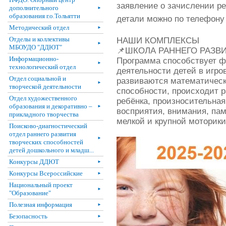
заявление о зачислении р
дополнительного
►
образования г.о.Тольятти
детали можно по телефону
Методический отдел
►
Отделы и коллективы
НАШИ КОМПЛЕКСЫ
►
МБОУДО "ДДЮТ"
📌ШКОЛА РАННЕГО РАЗВИТИ
Информационно-
Программа способствует 
►
технологический отдел
деятельности детей в игро
Отдел социальной и
развиваются математическ
►
творческой деятельности
способности, происходит 
Отдел художественного
ребёнка, произносительная
образования и декоративно –
►
восприятия, внимания, па
прикладного творчества
мелкой и крупной моторики
Поисково-диагностический
отдел раннего развития
►
творческих способностей
детей дошкольного и младш...
Конкурсы ДДЮТ
►
Конкурсы Всероссийские
►
Национальный проект
►
"Образование"
Полезная информация
►
Безопасность
►