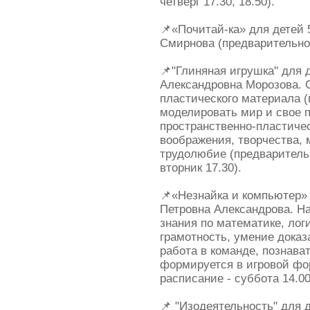
четверг 17.30, 18.50).
📌«Почитай-ка» для детей 
Смирнова (предварительное
📌"Глиняная игрушка" для д
Александровна Морозова. 
пластического материала (
моделировать мир и свое 
пространственно-пластиче
воображения, творчества,
трудолюбие (предварительн
вторник 17.30).
📌«Незнайка и компьютер» 
Петровна Александрова. Н
знания по математике, ло
грамотность, умение дока
работа в команде, познава
формируется в игровой фо
расписание - суббота 14.0
📌 "Изодеятельность" для д