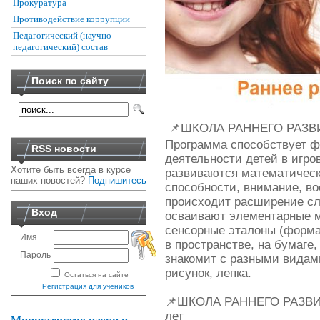
Прокуратура
Противодействие коррупции
Педагогический (научно-
педагогический) состав
Поиск по сайту
📌ШКОЛА РАННЕГО РАЗВИТИ
Программа способствует 
RSS новости
деятельности детей в игро
Хотите быть всегда в курсе
развиваются математическ
наших новостей?
Подпишитесь
способности, внимание, в
происходит расширение сл
Вход
осваивают элементарные м
сенсорные эталоны (форма,
Имя
в пространстве, на бумаге
Пароль
знакомит с разными видам
рисунок, лепка.
Остаться на сайте
Регистрация для учеников
📌ШКОЛА РАННЕГО РАЗВИТИЯ
лет