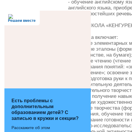
- обучение английскому яз
английского языка, приобр
запаса, простейших речев
Решаем вместе
📌ПРЕДШКОЛА «КЕНГУРЕНОК
утро
Программа включает:
- развитие элементарных 
(сенсорные эталоны (форма
в пространстве, на бумаге)
- обучение чтению (чтение 
формирования понятий: «зв
«предложение»; освоение з
чтения; подготовка руки к 
- изобразительную деятел
изобразительного творчест
оригами); получение навы
Есть проблемы с
средствами художественно
дополнительным
- развитие творчества (ф
образованием детей? С
воображения, обучение тв
записью в кружки и секции?
формирование готовности 
- поисково-исследователь
Расскажите об этом
познавательной активности