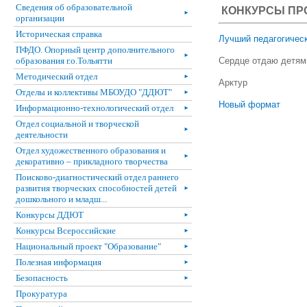
Сведения об образовательной
КОНКУРСЫ ПР
►
организации
Историческая справка
Лучший педагогическ
ПФДО. Опорный центр дополнительного
►
образования г.о.Тольятти
Сердце отдаю детям
Методический отдел
►
Арктур
Отделы и коллективы МБОУДО "ДДЮТ"
►
Новый формат
Информационно-технологический отдел
►
Отдел социальной и творческой
►
деятельности
Отдел художественного образования и
►
декоративно – прикладного творчества
Поисково-диагностический отдел раннего
развития творческих способностей детей
►
дошкольного и младш...
Конкурсы ДДЮТ
►
Конкурсы Всероссийские
►
Национальный проект "Образование"
►
Полезная информация
►
Безопасность
►
Прокуратура